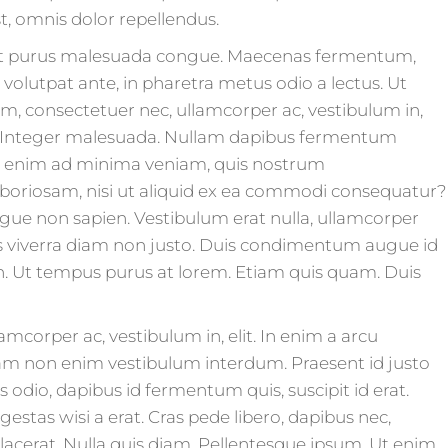
, omnis dolor repellendus.
met purus malesuada congue. Maecenas fermentum,
 volutpat ante, in pharetra metus odio a lectus. Ut
m, consectetuer nec, ullamcorper ac, vestibulum in,
m. Integer malesuada. Nullam dapibus fermentum
Ut enim ad minima veniam, quis nostrum
laboriosam, nisi ut aliquid ex ea commodi consequatur?
gue non sapien. Vestibulum erat nulla, ullamcorper
s viverra diam non justo. Duis condimentum augue id
. Ut tempus purus at lorem. Etiam quis quam. Duis
mcorper ac, vestibulum in, elit. In enim a arcu
iam non enim vestibulum interdum. Praesent id justo
 odio, dapibus id fermentum quis, suscipit id erat.
stas wisi a erat. Cras pede libero, dapibus nec,
lacerat. Nulla quis diam. Pellentesque ipsum. Ut enim