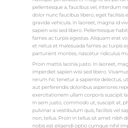
pellentesque a, faucibus vel, interdum ne
dolor nunc faucibus libero, eget facilis
gravida vehicula. In laoreet, magna id vi
sapien wisi sed libero. Pellentesque hab
fames ac turpis egestas. Aliquam erat vo
et netus et malesuada fames ac turpis e
parturient montes, nascetur ridiculus mu
Proin mattis lacinia justo. In laoreet, m
imperdiet sapien wisi sed libero. Vivam
rerum hic tenetur a sapiente delectus, u
aut perferendis doloribus asperiores re
exercitationem ullam corporis suscipit 
In sem justo, commodo ut, suscipit at, pha
pulvinar a vestibulum quis, facilisis vel sa
non, tellus. Proin in tellus sit amet nibh
nobis est eligendi optio cumque nihil i