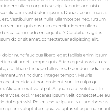
tionem ullam corporis suscipit laboriosam, nisi ut
sce aliquam vestibulum ipsum. Donec ipsum massa,
d, est. Vestibulum erat nulla, ullamcorper nec, rutrum
ima veniam, quis nostrum exercitationem ullam
iquid ex ea commodi consequatur? Curabitur sagittis
sum dolor sit amet, consectetuer adipiscing elit.
 dolor nunc faucibus libero, eget facilisis enim ipsum
retium sit amet, tempor quis. Etiam egestas wisi a erat.
te, erat libero tristique tellus, nec bibendum odio risus
 elementum tincidunt. Integer tempor. Mauris
ccaecat cupidatat non proident, sunt in culpa qui
um. Aliquam erat volutpat. Aliquam erat volutpat. In
etra vitae, orci. Maecenas ipsum velit, consectetuer eu
do dui eget wisi. Pellentesque ipsum. Nullam rhoncus
im ipsam voluptatem quia voluptas sit aspernatur aut