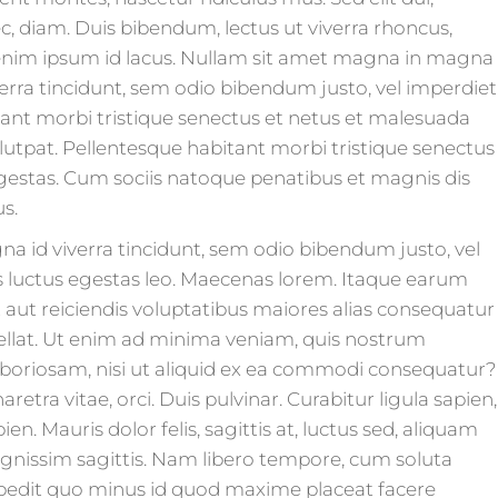
c, diam. Duis bibendum, lectus ut viverra rhoncus,
is enim ipsum id lacus. Nullam sit amet magna in magna
verra tincidunt, sem odio bibendum justo, vel imperdiet
itant morbi tristique senectus et netus et malesuada
lutpat. Pellentesque habitant morbi tristique senectus
gestas. Cum sociis natoque penatibus et magnis dis
s.
agna id viverra tincidunt, sem odio bibendum justo, vel
us luctus egestas leo. Maecenas lorem. Itaque earum
t aut reiciendis voluptatibus maiores alias consequatur
pellat. Ut enim ad minima veniam, quis nostrum
laboriosam, nisi ut aliquid ex ea commodi consequatur?
retra vitae, orci. Duis pulvinar. Curabitur ligula sapien,
pien. Mauris dolor felis, sagittis at, luctus sed, aliquam
 dignissim sagittis. Nam libero tempore, cum soluta
mpedit quo minus id quod maxime placeat facere