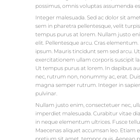
possimus, omnis voluptas assumenda est
Integer malesuada. Sed ac dolor sit a
sem in pharetra pellentesque, velit turpis
tempus purus at lorem. Nullam justo eni
elit. Pellentesque arcu. Cras elementu
ipsum. Mauris tincidunt sem sed arcu. 
exercitationem ullam corporis suscipit 
Ut tempus purus at lorem. In dapibus au
nec, rutrum non, nonummy ac, erat. Dui
magna semper rutrum. Integer in sapien
pulvinar.
Nullam justo enim, consectetuer nec, ulla
imperdiet malesuada. Curabitur vitae d
in neque elementum ultrices. Fusce tellus
Maecenas aliquet accumsan leo. Etiam ege
pretium sit amet, tempor quis. Aenean p