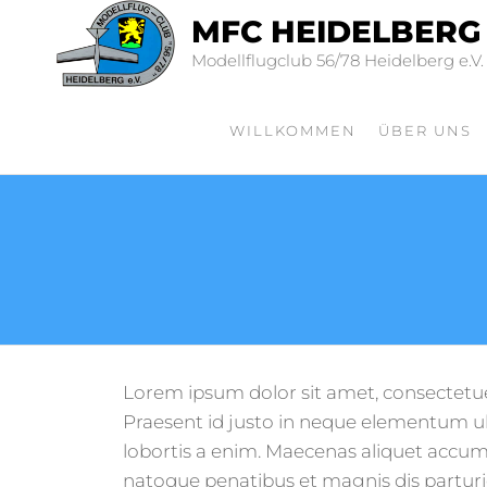
MFC HEIDELBERG
Modellflugclub 56/78 Heidelberg e.V.
WILLKOMMEN
ÜBER UNS
Lorem ipsum dolor sit amet, consectetuer 
Praesent id justo in neque elementum u
lobortis a enim. Maecenas aliquet accums
natoque penatibus et magnis dis parturi