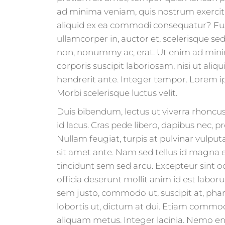
ad minima veniam, quis nostrum exercita
aliquid ex ea commodi consequatur? Fu
ullamcorper in, auctor et, scelerisque se
non, nonummy ac, erat. Ut enim ad min
corporis suscipit laboriosam, nisi ut al
hendrerit ante. Integer tempor. Lorem ip
Morbi scelerisque luctus velit.
Duis bibendum, lectus ut viverra rhoncus,
id lacus. Cras pede libero, dapibus nec, p
Nullam feugiat, turpis at pulvinar vulputa
sit amet ante. Nam sed tellus id magna
tincidunt sem sed arcu. Excepteur sint o
officia deserunt mollit anim id est labor
sem justo, commodo ut, suscipit at, phar
lobortis ut, dictum at dui. Etiam commo
aliquam metus. Integer lacinia. Nemo en