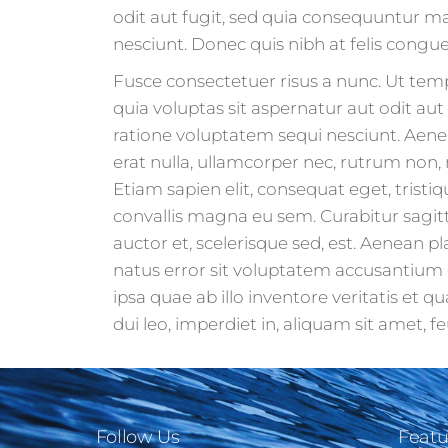
odit aut fugit, sed quia consequuntur m
nesciunt. Donec quis nibh at felis con
Fusce consectetuer risus a nunc. Ut t
quia voluptas sit aspernatur aut odit au
ratione voluptatem sequi nesciunt. Aenea
erat nulla, ullamcorper nec, rutrum non
Etiam sapien elit, consequat eget, tristiq
convallis magna eu sem. Curabitur sagit
auctor et, scelerisque sed, est. Aenean pl
natus error sit voluptatem accusantiu
ipsa quae ab illo inventore veritatis et q
dui leo, imperdiet in, aliquam sit amet, f
Follow Us
Featu