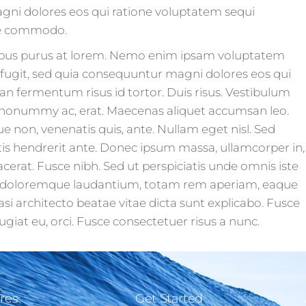
agni dolores eos qui ratione voluptatem sequi
gue commodo.
empus purus at lorem. Nemo enim ipsam voluptatem
t fugit, sed quia consequuntur magni dolores eos qui
n fermentum risus id tortor. Duis risus. Vestibulum
, nonummy ac, erat. Maecenas aliquet accumsan leo.
ue non, venenatis quis, ante. Nullam eget nisl. Sed
tis hendrerit ante. Donec ipsum massa, ullamcorper in,
acerat. Fusce nibh. Sed ut perspiciatis unde omnis iste
m doloremque laudantium, totam rem aperiam, eaque
uasi architecto beatae vitae dicta sunt explicabo. Fusce
eugiat eu, orci. Fusce consectetuer risus a nunc.
res
Get Started