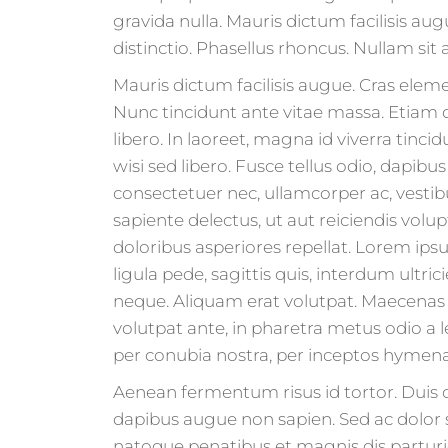
gravida nulla. Mauris dictum facilisis au
distinctio. Phasellus rhoncus. Nullam s
Mauris dictum facilisis augue. Cras eleme
Nunc tincidunt ante vitae massa. Etiam 
libero. In laoreet, magna id viverra tinc
wisi sed libero. Fusce tellus odio, dapibu
consectetuer nec, ullamcorper ac, vestib
sapiente delectus, ut aut reiciendis vol
doloribus asperiores repellat. Lorem ipsu
ligula pede, sagittis quis, interdum ultric
neque. Aliquam erat volutpat. Maecenas 
volutpat ante, in pharetra metus odio a le
per conubia nostra, per inceptos hymen
Aenean fermentum risus id tortor. Dui
dapibus augue non sapien. Sed ac dolor
natoque penatibus et magnis dis parturie