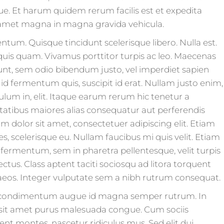
gue. Et harum quidem rerum facilis est et expedita
it amet magna in magna gravida vehicula.
ntum. Quisque tincidunt scelerisque libero. Nulla est.
quis quam. Vivamus porttitor turpis ac leo. Maecenas
idunt, sem odio bibendum justo, vel imperdiet sapien
s id fermentum quis, suscipit id erat. Nullam justo enim,
ulum in, elit. Itaque earum rerum hic tenetur a
uptatibus maiores alias consequatur aut perferendis
m dolor sit amet, consectetuer adipiscing elit. Etiam
ies, scelerisque eu. Nullam faucibus mi quis velit. Etiam
fermentum, sem in pharetra pellentesque, velit turpis
ctus. Class aptent taciti sociosqu ad litora torquent
aeos. Integer vulputate sem a nibh rutrum consequat.
s condimentum augue id magna semper rutrum. In
 sit amet purus malesuada congue. Cum sociis
nt montes, nascetur ridiculus mus. Sed elit dui,